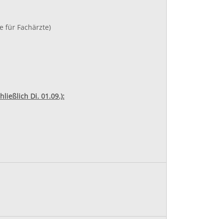
 für Fachärzte)
ießlich Di. 01.09.):