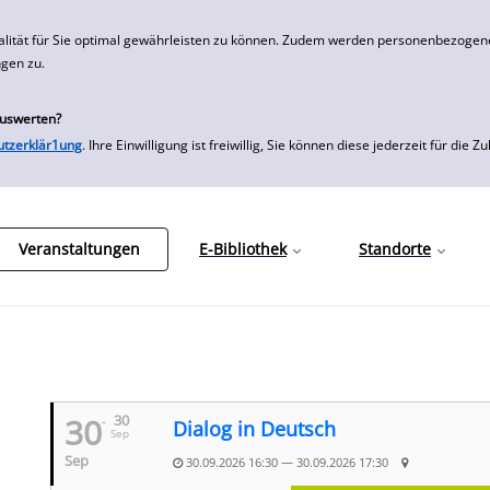
alität für Sie optimal gewährleisten zu können. Zudem werden personenbezogene
ngen zu.
auswerten?
utzerklär1ung
. Ihre Einwilligung ist freiwillig, Sie können diese jederzeit für
Veranstaltungen
E-Bibliothek
Standorte
30
30
Dialog in Deutsch
Sep
Sep
30.09.2026 16:30 — 30.09.2026 17:30