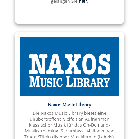
gelangen Sie
hier
.
Naxos Music Library
Die Naxos Music Library bietet eine
unübertroffene Vielfalt an Aufnahmen
klassischer Musik für das On-Demand-
Musikstreaming. Sie umfasst Millionen von
Tracks/Titeln diverser Musikfirmen (Labels).