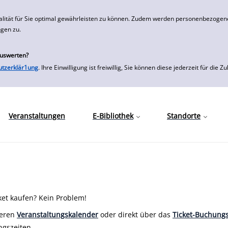
alität für Sie optimal gewährleisten zu können. Zudem werden personenbezogene
ngen zu.
auswerten?
utzerklär1ung
. Ihre Einwilligung ist freiwillig, Sie können diese jederzeit für
Veranstaltungen
E-Bibliothek
Standorte
ket kaufen? Kein Problem!
seren
Veranstaltungskalender
oder direkt über das
Ticket-Buchungs
gszeiten.