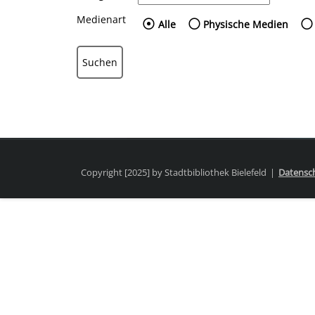
Medienart
Wählen Sie die Medienart
Alle
Physische Medien
Copyright [2025] by Stadtbibliothek Bielefeld
Datensc