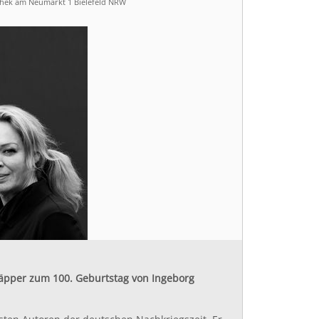
thek am Neumarkt 1 Bielefeld NRW
näpper zum 100. Geburtstag von Ingeborg