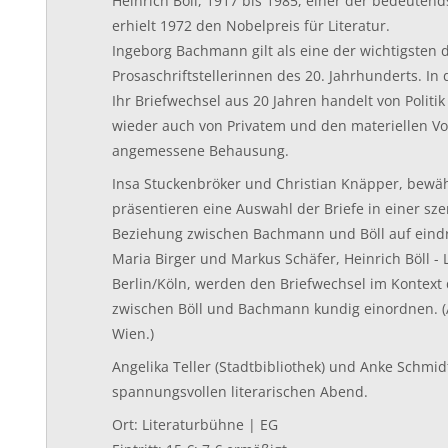
Heinrich Böll, 1917 bis 1985, einer der bedeuten
erhielt 1972 den Nobelpreis für Literatur.
Ingeborg Bachmann gilt als eine der wichtigsten
Prosaschriftstellerinnen des 20. Jahrhunderts. In d
Ihr Briefwechsel aus 20 Jahren handelt von Politi
wieder auch von Privatem und den materiellen V
angemessene Behausung.
Insa Stuckenbröker und Christian Knäpper, bewäh
präsentieren eine Auswahl der Briefe in einer sz
Beziehung zwischen Bachmann und Böll auf eindr
Maria Birger und Markus Schäfer, Heinrich Böll - 
Berlin/Köln, werden den Briefwechsel im Kontext
zwischen Böll und Bachmann kundig einordnen. (A
Wien.)
Angelika Teller (Stadtbibliothek) und Anke Schmid
spannungsvollen literarischen Abend.
Ort: Literaturbühne | EG