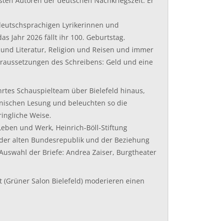
dsten Autoren der deutschen Nachkriegszeit. Er
 deutschsprachigen Lyrikerinnen und
as Jahr 2026 fällt ihr 100. Geburtstag.
k und Literatur, Religion und Reisen und immer
oraussetzungen des Schreibens: Geld und eine
rtes Schauspielteam über Bielefeld hinaus,
enischen Lesung und beleuchten so die
ingliche Weise.
Leben und Werk, Heinrich-Böll-Stiftung
 der alten Bundesrepublik und der Beziehung
uswahl der Briefe: Andrea Zaiser, Burgtheater
t (Grüner Salon Bielefeld) moderieren einen