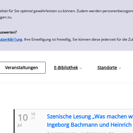
alität für Sie optimal gewährleisten zu können. Zudem werden personenbezogene
ngen zu.
auswerten?
utzerklär1ung
. Ihre Einwilligung ist freiwillig, Sie können diese jederzeit für
Veranstaltungen
E-Bibliothek
Standorte
10
10
Szenische Lesung „Was machen wi
Jul
Ingeborg Bachmann und Heinrich B
Jul