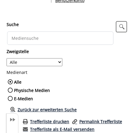
Benutzerkonto
|
Sprache auswählen
Suche
Zweigstelle
Medienart
Wählen Sie die Medienart nach der Sie such
Alle
Physische Medien
E-Medien
Zurück zur erweiterten Suche
Trefferliste drucken
Permalink Trefferliste
Trefferliste als E-Mail versenden