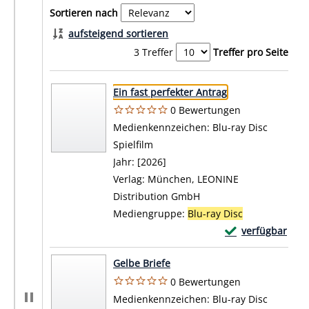
Sortieren nach
aufsteigend sortieren
3 Treffer
Treffer pro Seite
Suchergebnis
Zu den Suchfiltern springen
Ein fast perfekter Antrag
0 Bewertungen
Suche nach diesem Verfasser
Medienkennzeichen:
Blu-ray Disc
Spielfilm
Jahr:
[2026]
Verlag:
München, LEONINE
Distribution GmbH
Mediengruppe:
Blu-ray Disc
Exemplar-Details
verfügbar
Zum Download von 
Gelbe Briefe
0 Bewertungen
Suche nach diesem Verfasser
Medienkennzeichen:
Blu-ray Disc