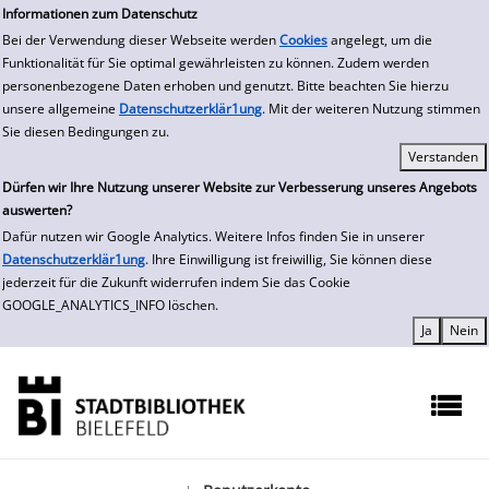
zur Navigation springen
zum Inhalt springen
Zu den Suchfiltern springen
Zur Trefferliste springen
Informationen zum Datenschutz
Bei der Verwendung dieser Webseite werden
Cookies
angelegt, um die
Funktionalität für Sie optimal gewährleisten zu können. Zudem werden
personenbezogene Daten erhoben und genutzt. Bitte beachten Sie hierzu
unsere allgemeine
Datenschutzerklär1ung
. Mit der weiteren Nutzung stimmen
Sie diesen Bedingungen zu.
Dürfen wir Ihre Nutzung unserer Website zur Verbesserung unseres Angebots
auswerten?
Dafür nutzen wir Google Analytics. Weitere Infos finden Sie in unserer
Datenschutzerklär1ung
. Ihre Einwilligung ist freiwillig, Sie können diese
jederzeit für die Zukunft widerrufen indem Sie das Cookie
GOOGLE_ANALYTICS_INFO löschen.