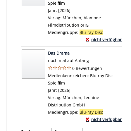
Spielfilm
Jahr:
[2026]
Verlag:
München, Alamode
Filmdistribution oHG
Mediengruppe:
Blu-ray Disc
Exemplar-Details von 
nicht verfügbar
Zum Download von exte
Das Drama
noch mal auf Anfang
0 Bewertungen
Suche nach diesem Verfasser
Medienkennzeichen:
Blu-ray Disc
Spielfilm
Jahr:
[2026]
Verlag:
München, Leonine
Distribution GmbH
Mediengruppe:
Blu-ray Disc
Exemplar-Details von
nicht verfügbar
Zum Download von exte
Zu den Suchfiltern springen