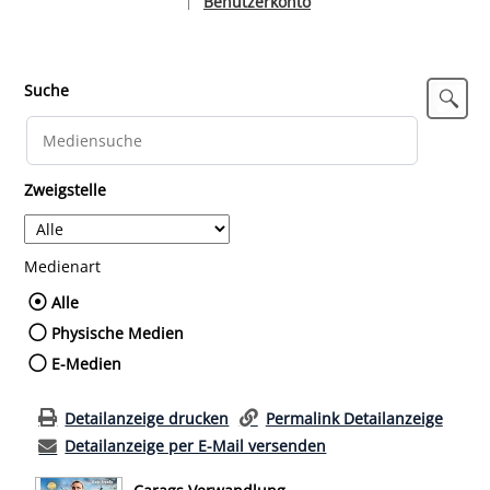
Benutzerkonto
|
Sprache auswählen
Suche
Zweigstelle
Medienart
Wählen Sie die Medienart nach der Sie such
Alle
Physische Medien
E-Medien
Detailanzeige drucken
Permalink Detailanzeige
Detailanzeige per E-Mail versenden