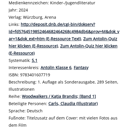
Medienkennzeichen:
Kinder-/Jugendliteratur
Jahr:
2024
Verlag:
Würzburg, Arena
opens in new tab
Links:
Diesen Link in neuem Tab öffnen
http://deposit.dnb.de/cgi-bin/dokserv?
id=fd5764519852464682464268c4984db6&prov=M&dok_v
ar=1&dok_ext=htm (E-Ressource Text)
,
Zum Antolin-Quiz
hier klicken (E-Ressource)
,
Zum Antolin-Quiz hier klicken
(E-Ressource)
Systematik:
Suche nach dieser Systematik
5.1
Interessenkreis:
Suche nach diesem Interessenskreis
Antolin Klasse 6
,
Fantasy
ISBN:
9783401607719
Beschreibung:
1. Auflage als Sonderausgabe, 289 Seiten,
Illustrationen
Reihe:
Woodwalkers / Katja Brandis; [Band 1]
Beteiligte Personen:
Suche nach dieser Beteiligten Person
Carls, Claudia (Illustrator)
Sprache:
Deutsch
Fußnote:
Titelzusatz auf dem Cover: mit vielen Fotos aus
dem Film