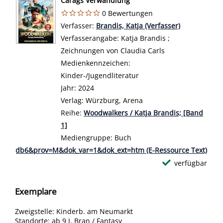
Carags Verwandlung
0 Bewertungen
Verfasser:
Suche nach diesem Verfasser
Brandis, Katja (Verfasser)
Verfasserangabe:
Katja Brandis ;
Zeichnungen von Claudia Carls
Medienkennzeichen:
Kinder-/Jugendliteratur
Jahr:
2024
Verlag:
Würzburg, Arena
Reihe:
Woodwalkers / Katja Brandis; [Band
1]
Mediengruppe:
Buch
8c4984db6&prov=M&dok_var=1&dok_ext=htm (E-Ressource Text)
verfügbar
Exemplare
Zweigstelle:
Kinderb. am Neumarkt
Standorte:
ab 9 J. Bran / Fantasy