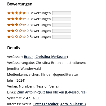
Bewertungen
0 Bewertungen
0 Bewertungen
0 Bewertungen
0 Bewertungen
0 Bewertungen
Details
Verfasser:
Suche nach diesem Verfasser
Braun, Christina (Verfasser)
Verfasserangabe:
Christina Braun ; Illustrationen:
Jennifer Wunderwald
Medienkennzeichen:
Kinder-/Jugendliteratur
Jahr:
[2024]
Verlag:
Nürnberg, Tessloff Verlag
opens in new tab
Links:
Diesen Link in neuem Tab öffnen
Zum Antolin-Quiz hier klicken (E-Ressource)
Systematik:
Suche nach dieser Systematik
4.1
,
4.3 E
Interessenkreis:
Suche nach diesem Interessenskreis
Erstes Lesealter
,
Antolin Klasse 3