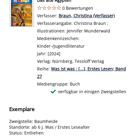
Das alte Ägypten
0 Bewertungen
Verfasser:
Suche nach diesem Verfasser
Braun, Christina (Verfasser)
Verfasserangabe:
Christina Braun ;
Illustrationen: Jennifer Wunderwald
Medienkennzeichen:
Kinder-/Jugendliteratur
Jahr:
[2024]
Verlag:
Nürnberg, Tessloff Verlag
Reihe:
Was ist was : [...], Erstes Lesen; Band
27
Mediengruppe:
Buch
verfügbar in einigen Zweigstellen
Exemplare
Zweigstelle:
Baumheide
Standorte:
ab 6 J. Was / Erstes Lesealter
Status:
Entliehen