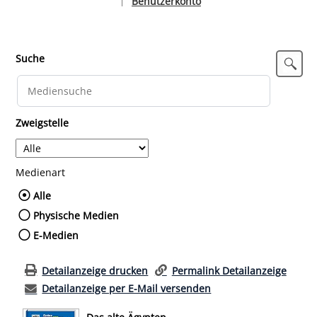
Benutzerkonto
|
Sprache auswählen
Suche
Zweigstelle
Medienart
Wählen Sie die Medienart nach der Sie such
Alle
Physische Medien
E-Medien
Detailanzeige drucken
Permalink Detailanzeige
Detailanzeige per E-Mail versenden