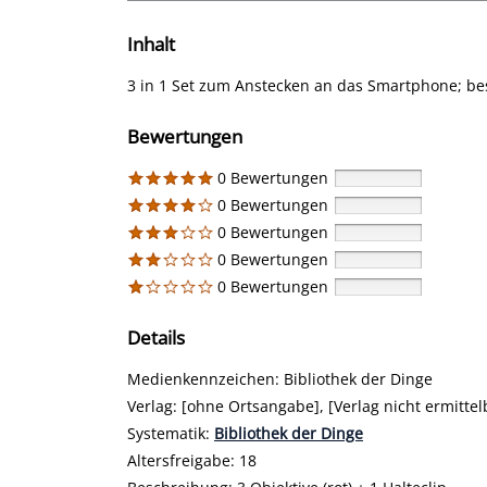
Inhalt
3 in 1 Set zum Anstecken an das Smartphone; be
Bewertungen
0 Bewertungen
0 Bewertungen
0 Bewertungen
0 Bewertungen
0 Bewertungen
Details
Suche nach diesem Verfasser
Medienkennzeichen:
Bibliothek der Dinge
Verlag:
[ohne Ortsangabe], [Verlag nicht ermittel
opens in new tab
Diesen Link in neuem Tab öffnen
Systematik:
Suche nach dieser Systematik
Bibliothek der Dinge
Suche nach diesem Interessenskreis
Altersfreigabe:
18