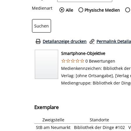
Medienart
Wählen Sie die Medienart
Alle
Physische Medien
Detailanzeige drucken
Permalink Detail
Smartphone-Objektive
0 Bewertungen
Suche nach diesem Verfasser
Medienkennzeichen:
Bibliothek de
Verlag:
[ohne Ortsangabe], [Verlag 
Mediengruppe:
Bibliothek der Ding
Exemplare
Zweigstelle
Standorte
StB am Neumarkt
Bibliothek der Dinge #102
V