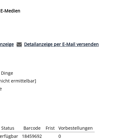
 nach der Sie suchen wollen.
E-Medien
anzeige
Detailanzeige per E-Mail versenden
r Dinge
nicht ermittelbar]
e
Status
Barcode
Frist
Vorbestellungen
erfügbar
18459692
0