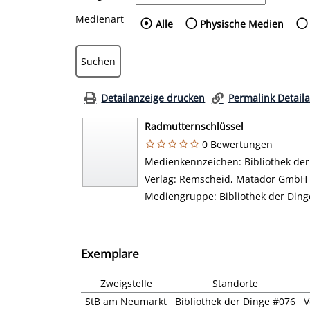
Medienart
Wählen Sie die Medienart
Alle
Physische Medien
Detailanzeige drucken
Permalink Detail
Radmutternschlüssel
0 Bewertungen
Suche nach diesem Verfasser
Medienkennzeichen:
Bibliothek de
Verlag:
Remscheid, Matador GmbH 
Mediengruppe:
Bibliothek der Ding
Exemplare
Zweigstelle
Standorte
StB am Neumarkt
Bibliothek der Dinge #076
V