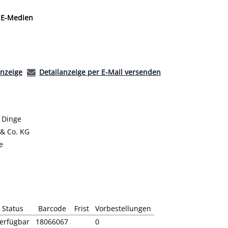
 nach der Sie suchen wollen.
E-Medien
anzeige
Detailanzeige per E-Mail versenden
r Dinge
& Co. KG
e
Status
Barcode
Frist
Vorbestellungen
erfügbar
18066067
0