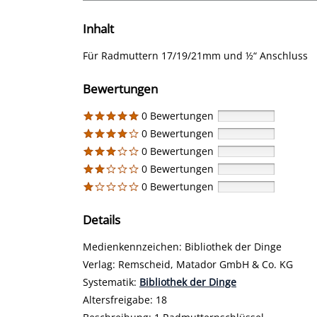
Inhalt
Für Radmuttern 17/19/21mm und ½“ Anschluss
Bewertungen
0 Bewertungen
0 Bewertungen
0 Bewertungen
0 Bewertungen
0 Bewertungen
Details
Suche nach diesem Verfasser
Medienkennzeichen:
Bibliothek der Dinge
Verlag:
Remscheid, Matador GmbH & Co. KG
opens in new tab
Diesen Link in neuem Tab öffnen
Systematik:
Suche nach dieser Systematik
Bibliothek der Dinge
Suche nach diesem Interessenskreis
Altersfreigabe:
18