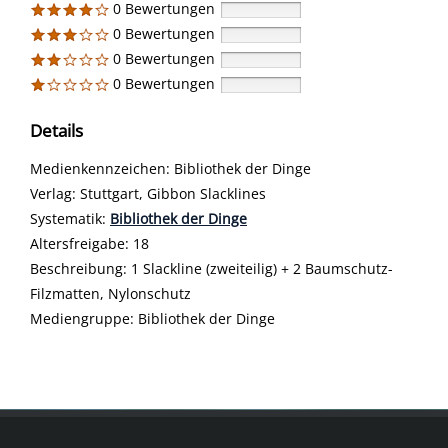
0 Bewertungen
0 Bewertungen
0 Bewertungen
0 Bewertungen
Details
Suche nach diesem Verfasser
Medienkennzeichen:
Bibliothek der Dinge
Verlag:
Stuttgart, Gibbon Slacklines
opens in new tab
Diesen Link in neuem Tab öffnen
Systematik:
Suche nach dieser Systematik
Bibliothek der Dinge
Suche nach diesem Interessenskreis
Altersfreigabe:
18
Beschreibung:
1 Slackline (zweiteilig) + 2 Baumschutz-
Filzmatten, Nylonschutz
Suche nach dieser Beteiligten Person
Mediengruppe:
Bibliothek der Dinge