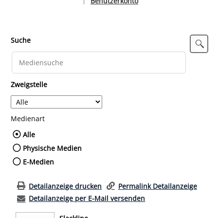
Benutzerkonto
|
Sprache auswählen
Suche
Zweigstelle
Medienart
Wählen Sie die Medienart nach der Sie such
Alle
Physische Medien
E-Medien
Detailanzeige drucken
Permalink Detailanzeige
Detailanzeige per E-Mail versenden