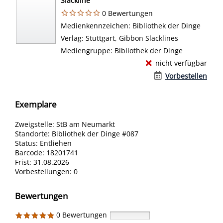
Slackline
0 Bewertungen
Suche nach diesem Verfasser
Medienkennzeichen:
Bibliothek der Dinge
Verlag:
Stuttgart, Gibbon Slacklines
Mediengruppe:
Bibliothek der Dinge
nicht verfügbar
Vorbestellen
Exemplare
Zweigstelle:
StB am Neumarkt
Standorte:
Bibliothek der Dinge #087
Status:
Entliehen
Barcode:
18201741
Frist:
31.08.2026
Vorbestellungen:
0
Bewertungen
0 Bewertungen