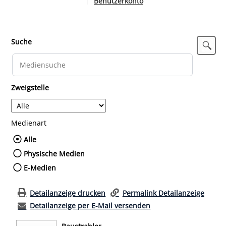
Benutzerkonto
|
Sprache auswählen
Suche
Zweigstelle
Medienart
Wählen Sie die Medienart nach der Sie such
Alle
Physische Medien
E-Medien
Detailanzeige drucken
Permalink Detailanzeige
Detailanzeige per E-Mail versenden