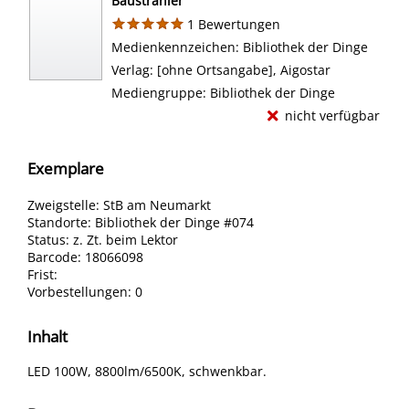
Baustrahler
1 Bewertungen
Suche nach diesem Verfasser
Medienkennzeichen:
Bibliothek der Dinge
Verlag:
[ohne Ortsangabe], Aigostar
Mediengruppe:
Bibliothek der Dinge
nicht verfügbar
Exemplare
Zweigstelle:
StB am Neumarkt
Standorte:
Bibliothek der Dinge #074
Status:
z. Zt. beim Lektor
Barcode:
18066098
Frist:
Vorbestellungen:
0
Inhalt
LED 100W, 8800lm/6500K, schwenkbar.