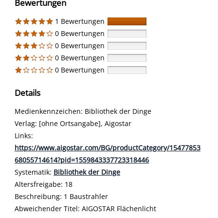
Bewertungen
1 Bewertungen
0 Bewertungen
0 Bewertungen
0 Bewertungen
0 Bewertungen
Details
Suche nach diesem Verfasser
Medienkennzeichen:
Bibliothek der Dinge
Verlag:
[ohne Ortsangabe], Aigostar
opens in new tab
Links:
Diesen Link in neuem Tab öffnen
https://www.aigostar.com/BG/productCategory/15477853
68055714614?pid=1559843337723318446
Systematik:
Suche nach dieser Systematik
Bibliothek der Dinge
Suche nach diesem Interessenskreis
Altersfreigabe:
18
Beschreibung:
1 Baustrahler
Suche nach dieser Beteiligten Person
Abweichender Titel:
AIGOSTAR Flächenlicht