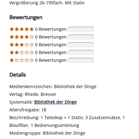
Vergrößerung 26-195fach. Mit Stativ
Bewertungen
0 Bewertungen
0 Bewertungen
0 Bewertungen
0 Bewertungen
0 Bewertungen
Details
Suche nach diesem Verfasser
Medienkennzeichen:
Bibliothek der Dinge
Verlag:
Rhede, Bresser
opens in new tab
Diesen Link in neuem Tab öffnen
Systematik:
Suche nach dieser Systematik
Bibliothek der Dinge
Suche nach diesem Interessenskreis
Altersfreigabe:
18
Beschreibung:
1 Teleskop + 1 Stativ, 3 Zusatzeinsätze, 1
Blaufilter, 1 Bedienungsanleitung
Suche nach dieser Beteiligten Person
Mediengruppe:
Bibliothek der Dinge