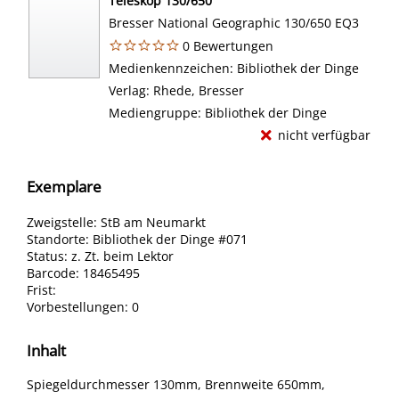
Teleskop 130/650
Bresser National Geographic 130/650 EQ3
0 Bewertungen
Suche nach diesem Verfasser
Medienkennzeichen:
Bibliothek der Dinge
Verlag:
Rhede, Bresser
Mediengruppe:
Bibliothek der Dinge
nicht verfügbar
Exemplare
Zweigstelle:
StB am Neumarkt
Standorte:
Bibliothek der Dinge #071
Status:
z. Zt. beim Lektor
Barcode:
18465495
Frist:
Vorbestellungen:
0
Inhalt
Spiegeldurchmesser 130mm, Brennweite 650mm,