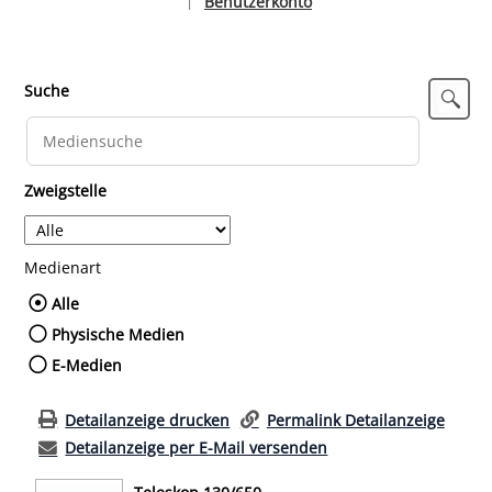
Benutzerkonto
|
Sprache auswählen
Suche
Zweigstelle
Medienart
Wählen Sie die Medienart nach der Sie such
Alle
Physische Medien
E-Medien
Detailanzeige drucken
Permalink Detailanzeige
Detailanzeige per E-Mail versenden