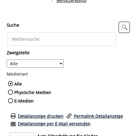
Benutzerkonto
|
Sprache auswählen
Suche
Zweigstelle
Medienart
Wählen Sie die Medienart nach der Sie such
Alle
Physische Medien
E-Medien
Detailanzeige drucken
Permalink Detailanzeige
Detailanzeige per E-Mail versenden