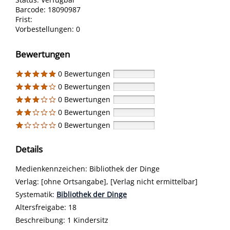
Barcode:
18090987
Frist:
Vorbestellungen:
0
Bewertungen
0 Bewertungen
0 Bewertungen
0 Bewertungen
0 Bewertungen
0 Bewertungen
Details
Suche nach diesem Verfasser
Medienkennzeichen:
Bibliothek der Dinge
Verlag:
[ohne Ortsangabe], [Verlag nicht ermittelbar]
opens in new tab
Diesen Link in neuem Tab öffnen
Systematik:
Suche nach dieser Systematik
Bibliothek der Dinge
Suche nach diesem Interessenskreis
Altersfreigabe:
18
Beschreibung:
1 Kindersitz