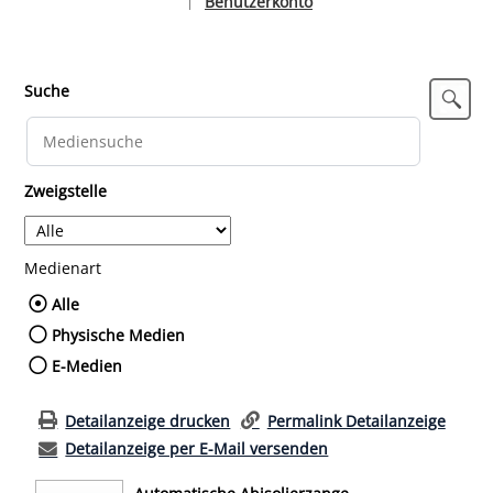
Benutzerkonto
|
Sprache auswählen
Suche
Zweigstelle
Medienart
Wählen Sie die Medienart nach der Sie such
Alle
Physische Medien
E-Medien
Detailanzeige drucken
Permalink Detailanzeige
Detailanzeige per E-Mail versenden