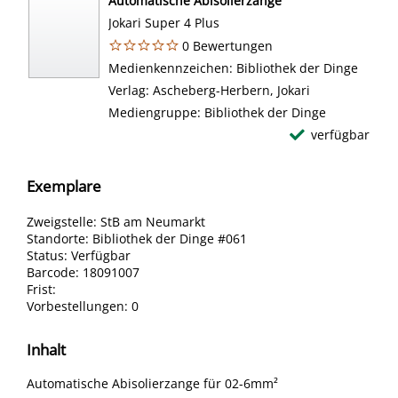
Automatische Abisolierzange
Jokari Super 4 Plus
0 Bewertungen
Suche nach diesem Verfasser
Medienkennzeichen:
Bibliothek der Dinge
Verlag:
Ascheberg-Herbern, Jokari
Mediengruppe:
Bibliothek der Dinge
verfügbar
Exemplare
Zweigstelle:
StB am Neumarkt
Standorte:
Bibliothek der Dinge #061
Status:
Verfügbar
Barcode:
18091007
Frist:
Vorbestellungen:
0
Inhalt
Automatische Abisolierzange für 02-6mm²