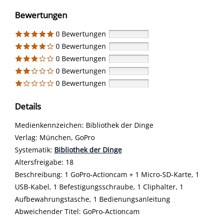
Bewertungen
0 Bewertungen
0 Bewertungen
0 Bewertungen
0 Bewertungen
0 Bewertungen
Details
Suche nach diesem Verfasser
Medienkennzeichen:
Bibliothek der Dinge
Verlag:
München, GoPro
opens in new tab
Diesen Link in neuem Tab öffnen
Systematik:
Suche nach dieser Systematik
Bibliothek der Dinge
Suche nach diesem Interessenskreis
Altersfreigabe:
18
Beschreibung:
1 GoPro-Actioncam + 1 Micro-SD-Karte, 1
USB-Kabel, 1 Befestigungsschraube, 1 Cliphalter, 1
Aufbewahrungstasche, 1 Bedienungsanleitung
Suche nach dieser Beteiligten Person
Abweichender Titel:
GoPro-Actioncam