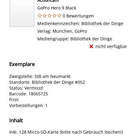
Actioncam
GoPro Hero 9 Black
0 Bewertungen
Suche nach diesem Verfasser
Medienkennzeichen:
Bibliothek der Dinge
Verlag:
München, GoPro
Mediengruppe:
Bibliothek der Dinge
nicht verfügbar
Exemplare
Zweigstelle:
StB am Neumarkt
Standorte:
Bibliothek der Dinge #052
Status:
Vermisst!
Barcode:
18065725
Frist:
Vorbestellungen:
1
Inhalt
Inkl. 128 Mirco-SD-Karte (bitte nach Gebrauch löschen!)