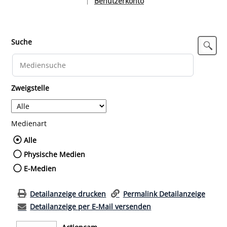
Benutzerkonto
|
Sprache auswählen
Suche
Zweigstelle
Medienart
Wählen Sie die Medienart nach der Sie such
Alle
Physische Medien
E-Medien
Detailanzeige drucken
Permalink Detailanzeige
Detailanzeige per E-Mail versenden