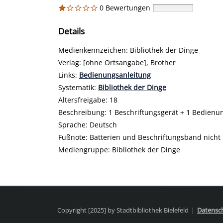
0 Bewertungen
Details
Suche nach diesem Verfasser
Medienkennzeichen:
Bibliothek der Dinge
Verlag:
[ohne Ortsangabe], Brother
opens in new tab
Links:
Diesen Link in neuem Tab öffnen
Bedienungsanleitung
Systematik:
Suche nach dieser Systematik
Bibliothek der Dinge
Suche nach diesem Interessenskreis
Altersfreigabe:
18
Beschreibung:
1 Beschriftungsgerät + 1 Bedienu
Suche nach dieser Beteiligten Person
Sprache:
Deutsch
Fußnote:
Batterien und Beschriftungsband nicht 
Mediengruppe:
Bibliothek der Dinge
Copyright [2025] by Stadtbibliothek Bielefeld
Datensc