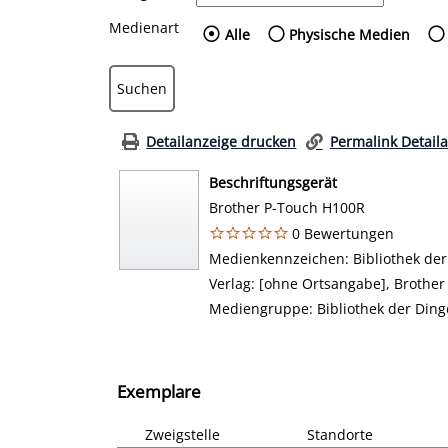
Medienart
Wählen Sie die Medienart
Alle
Physische Medien
Detailanzeige drucken
Permalink Detail
Beschriftungsgerät
Brother P-Touch H100R
0 Bewertungen
Suche nach diesem Verfasser
Medienkennzeichen:
Bibliothek de
Verlag:
[ohne Ortsangabe], Brother
Mediengruppe:
Bibliothek der Ding
Exemplare
Zweigstelle
Standorte