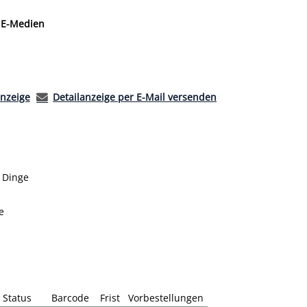
 nach der Sie suchen wollen.
E-Medien
anzeige
Detailanzeige per E-Mail versenden
r Dinge
e
Status
Barcode
Frist
Vorbestellungen