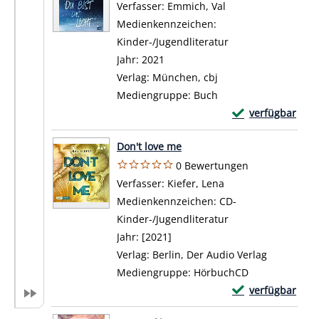
Verfasser:
Emmich, Val
Suche nach diesem
Medienkennzeichen:
Kinder-/Jugendliteratur
Jahr:
2021
Verlag:
München, cbj
Mediengruppe:
Buch
Exemplar-Details
verfügbar
Zum Download von 
Don't love me
0 Bewertungen
Verfasser:
Kiefer, Lena
Suche nach diesem 
Medienkennzeichen:
CD-
Kinder-/Jugendliteratur
Jahr:
[2021]
Verlag:
Berlin, Der Audio Verlag
Mediengruppe:
HörbuchCD
Exemplar-Details
verfügbar
Zum Download von 