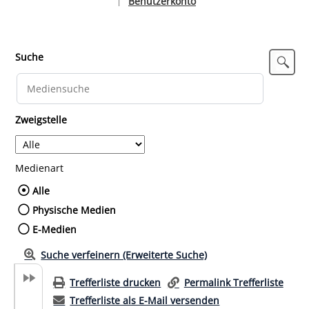
Benutzerkonto
|
Sprache auswählen
Suche
Zweigstelle
Medienart
Wählen Sie die Medienart nach der Sie such
Alle
Physische Medien
E-Medien
Suche verfeinern (Erweiterte Suche)
Trefferliste drucken
Permalink Trefferliste
Trefferliste als E-Mail versenden