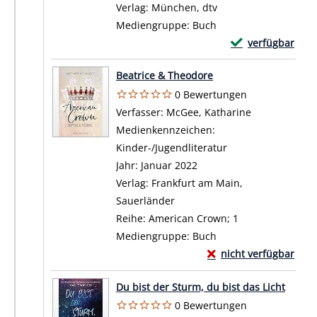
Verlag:
München, dtv
Mediengruppe:
Buch
Exemplar-Details
verfügbar
Zum Download von 
Beatrice & Theodore
0 Bewertungen
Verfasser:
McGee, Katharine
Suche nach d
Medienkennzeichen:
Kinder-/Jugendliteratur
Jahr:
Januar 2022
Verlag:
Frankfurt am Main,
Sauerländer
Reihe:
American Crown; 1
Mediengruppe:
Buch
Exemplar-Details von
nicht verfügbar
Zum Download von exte
Du bist der Sturm, du bist das Licht
0 Bewertungen