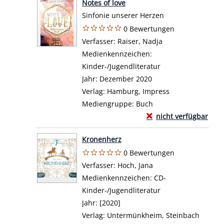
Notes of love
Sinfonie unserer Herzen
0 Bewertungen
Verfasser:
Raiser, Nadja
Suche nach diese
Medienkennzeichen:
Kinder-/Jugendliteratur
Jahr:
Dezember 2020
Verlag:
Hamburg, Impress
Mediengruppe:
Buch
Exemplar-Details von 
nicht verfügbar
Zum Download von exte
Kronenherz
0 Bewertungen
Verfasser:
Hoch, Jana
Suche nach diesem V
Medienkennzeichen:
CD-
Kinder-/Jugendliteratur
Jahr:
[2020]
Verlag:
Untermünkheim, Steinbach