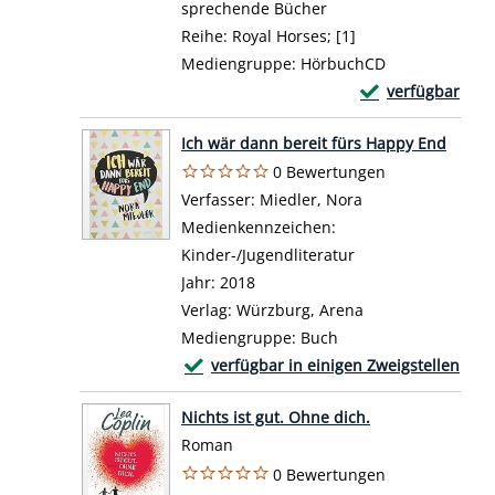
sprechende Bücher
Reihe:
Royal Horses; [1]
Mediengruppe:
HörbuchCD
Exemplar-Detail
verfügbar
Zum Download von 
Ich wär dann bereit fürs Happy End
0 Bewertungen
Verfasser:
Miedler, Nora
Suche nach diese
Medienkennzeichen:
Kinder-/Jugendliteratur
Jahr:
2018
Verlag:
Würzburg, Arena
Mediengruppe:
Buch
Exemplar-Details von Ich wär dann bere
verfügbar in einigen Zweigstellen
Zum Download von externem Anbieter wech
Nichts ist gut. Ohne dich.
Roman
0 Bewertungen