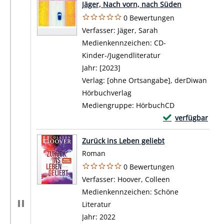
Jäger, Nach vorn, nach Süden
0 Bewertungen
Verfasser:
Jäger, Sarah
Suche nach diesem 
Medienkennzeichen:
CD-
Kinder-/Jugendliteratur
Jahr:
[2023]
Verlag:
[ohne Ortsangabe], derDiwan
Hörbuchverlag
Mediengruppe:
HörbuchCD
Exemplar-Details
verfügbar
Zum Download von 
Zurück ins Leben geliebt
Roman
0 Bewertungen
Verfasser:
Hoover, Colleen
Suche nach die
Medienkennzeichen:
Schöne
Literatur
Jahr:
2022