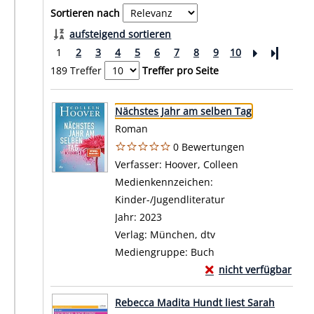
Sortieren nach
aufsteigend sortieren
1
2
3
4
5
6
7
8
9
10
Letzte Se
189 Treffer
Treffer pro Seite
Suchergebnis
Zu den Suchfiltern springen
Nächstes Jahr am selben Tag
Roman
0 Bewertungen
Verfasser:
Hoover, Colleen
Suche nach die
Medienkennzeichen:
Kinder-/Jugendliteratur
Jahr:
2023
Verlag:
München, dtv
Mediengruppe:
Buch
Exemplar-Details von
nicht verfügbar
Zum Download von exte
Rebecca Madita Hundt liest Sarah