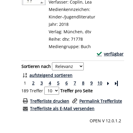
Verfasser:
Coplin, Lea
Suche nach diesem 
Medienkennzeichen:
Kinder-/Jugendliteratur
Jahr:
2018
Verlag:
München, dtv
Reihe:
dtv; 71778
Mediengruppe:
Buch
Exemplar-Details
verfügbar
Zum Download von 
Zu den Suchfiltern springen
Sortieren nach
aufsteigend sortieren
1
2
3
4
5
6
7
8
9
10
Letzte Se
189 Treffer
Treffer pro Seite
Trefferliste drucken
Permalink Trefferliste
Trefferliste als E-Mail versenden
OPEN V 12.0.1.2