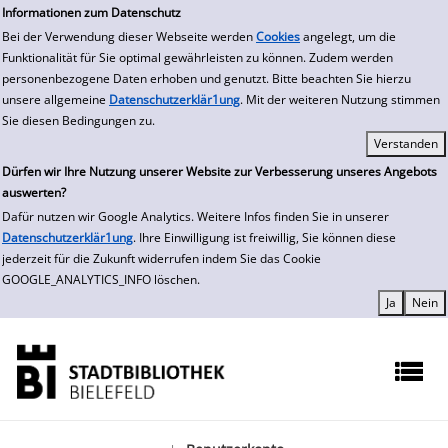
zur Navigation springen
zum Inhalt springen
Zu den Suchfiltern springen
Zur Trefferliste springen
Informationen zum Datenschutz
Bei der Verwendung dieser Webseite werden
Cookies
angelegt, um die
Funktionalität für Sie optimal gewährleisten zu können. Zudem werden
personenbezogene Daten erhoben und genutzt. Bitte beachten Sie hierzu
unsere allgemeine
Datenschutzerklär1ung
. Mit der weiteren Nutzung stimmen
Sie diesen Bedingungen zu.
Dürfen wir Ihre Nutzung unserer Website zur Verbesserung unseres Angebots
auswerten?
Dafür nutzen wir Google Analytics. Weitere Infos finden Sie in unserer
Datenschutzerklär1ung
. Ihre Einwilligung ist freiwillig, Sie können diese
jederzeit für die Zukunft widerrufen indem Sie das Cookie
GOOGLE_ANALYTICS_INFO löschen.