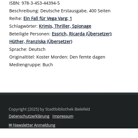
ISBN:
978-3-453-44394-5
Beschreibung:
Deutsche Erstausgabe, 400 Seiten
Reihe:
Ein Fall für Vega Varg; 1
Schlagwörter:
Krimis, Thriller, Spionage
Beteiligte Personen:
Suche nach dieser Beteiligten Person
Essrich, Ricarda (Übersetzer)
;
Hüther, Franziska (Übersetzer)
Sprache:
Deutsch
Originaltitel:
Koster Morden: Den femte dagen
Mediengruppe:
Buch
Copyright [2025] by Stadtbibliothek Bielefeld
Datenschutzerklärung
Impressum
✉ Newsletter Anmeldung