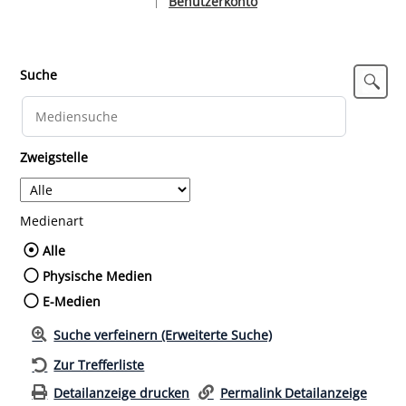
Benutzerkonto
|
Sprache auswählen
Suche
Zweigstelle
Medienart
Wählen Sie die Medienart nach der Sie such
Alle
Physische Medien
E-Medien
Suche verfeinern (Erweiterte Suche)
Zur Trefferliste
Detailanzeige drucken
Permalink Detailanzeige