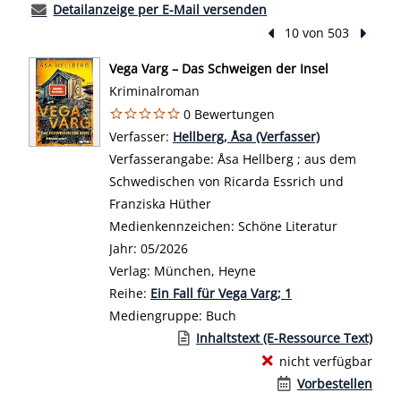
Detailanzeige per E-Mail versenden
Vorheriger Treffer
10 von 503
Nächst
Vega Varg – Das Schweigen der Insel
Kriminalroman
0 Bewertungen
Verfasser:
Suche nach diesem Verfasser
Hellberg, Åsa (Verfasser)
Verfasserangabe:
Åsa Hellberg ; aus dem
Schwedischen von Ricarda Essrich und
Franziska Hüther
Medienkennzeichen:
Schöne Literatur
Jahr:
05/2026
Verlag:
München, Heyne
Reihe:
Ein Fall für Vega Varg; 1
Mediengruppe:
Buch
Link zu einem externen Medieninhalt 
Inhaltstext (E-Ressource Text)
nicht verfügbar
Vorbestellen