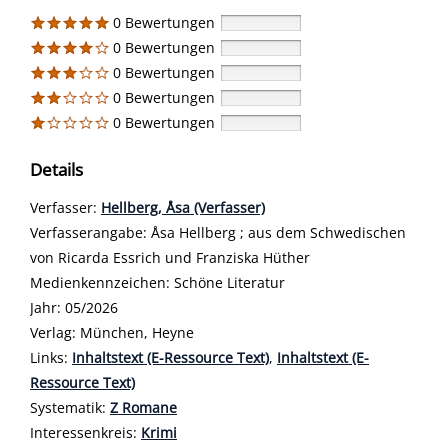
0 Bewertungen
0 Bewertungen
0 Bewertungen
0 Bewertungen
0 Bewertungen
Details
Verfasser:
Suche nach diesem Verfasser
Hellberg, Åsa (Verfasser)
Verfasserangabe:
Åsa Hellberg ; aus dem Schwedischen
von Ricarda Essrich und Franziska Hüther
Medienkennzeichen:
Schöne Literatur
Jahr:
05/2026
Verlag:
München, Heyne
opens in new tab
Links:
Diesen Link in neuem Tab öffnen
Inhaltstext (E-Ressource Text)
,
Inhaltstext (E-
Ressource Text)
Systematik:
Suche nach dieser Systematik
Z Romane
Interessenkreis:
Suche nach diesem Interessenskreis
Krimi