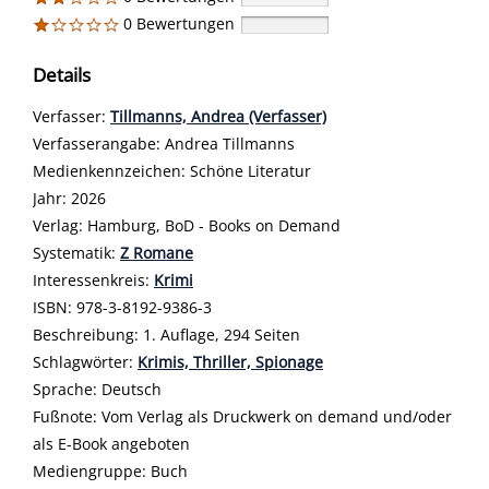
0 Bewertungen
Details
Verfasser:
Suche nach diesem Verfasser
Tillmanns, Andrea (Verfasser)
Verfasserangabe:
Andrea Tillmanns
Medienkennzeichen:
Schöne Literatur
Jahr:
2026
Verlag:
Hamburg, BoD - Books on Demand
opens in new tab
Diesen Link in neuem Tab öffnen
Systematik:
Suche nach dieser Systematik
Z Romane
Interessenkreis:
Suche nach diesem Interessenskreis
Krimi
ISBN:
978-3-8192-9386-3
Beschreibung:
1. Auflage, 294 Seiten
Schlagwörter:
Krimis, Thriller, Spionage
Suche nach dieser Beteiligten Person
Sprache:
Deutsch
Fußnote:
Vom Verlag als Druckwerk on demand und/oder
als E-Book angeboten
Mediengruppe:
Buch