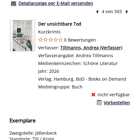
Detailanzeige per E-Mail versenden
Vorheriger Treffer
4 von 503
Nächst
Der unsichtbare Tod
Kurzkrimis
0 Bewertungen
Verfasser:
Suche nach diesem Verfasser
Tillmanns, Andrea (Verfasser)
Verfasserangabe:
Andrea Tillmanns
Medienkennzeichen:
Schöne Literatur
Jahr:
2026
Verlag:
Hamburg, BoD - Books on Demand
Mediengruppe:
Buch
nicht verfügbar
Vorbestellen
Exemplare
Zweigstelle:
Jöllenbeck
Standorte:
Till / Krimi