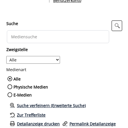
Benutzerkonto
|
Sprache auswählen
Suche
Zweigstelle
Medienart
Wählen Sie die Medienart nach der Sie such
Alle
Physische Medien
E-Medien
Suche verfeinern (Erweiterte Suche)
Zur Trefferliste
Detailanzeige drucken
Permalink Detailanzeige