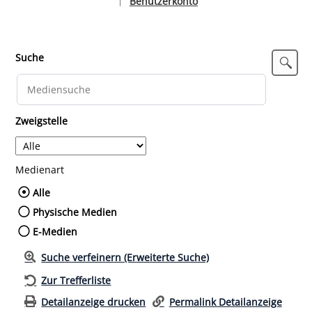
Benutzerkonto
|
Sprache auswählen
Suche
Zweigstelle
Medienart
Wählen Sie die Medienart nach der Sie such
Alle
Physische Medien
E-Medien
Suche verfeinern (Erweiterte Suche)
Zur Trefferliste
Detailanzeige drucken
Permalink Detailanzeige