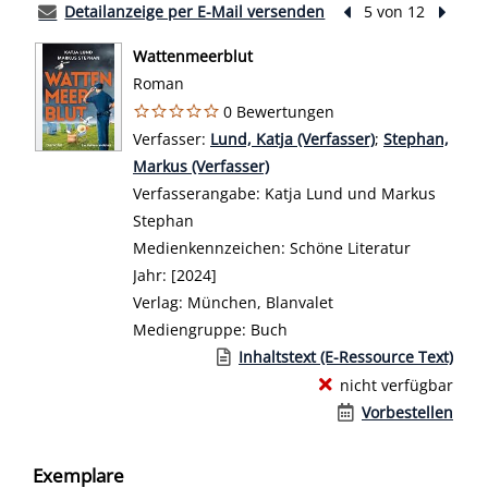
Detailanzeige per E-Mail versenden
Vorheriger Treffer
5 von 12
Nächst
Wattenmeerblut
Roman
0 Bewertungen
Verfasser:
Suche nach diesem Verfasser
Lund, Katja (Verfasser)
;
Stephan,
Markus (Verfasser)
Verfasserangabe:
Katja Lund und Markus
Stephan
Medienkennzeichen:
Schöne Literatur
Jahr:
[2024]
Verlag:
München, Blanvalet
Mediengruppe:
Buch
Link zu einem externen Medieninhalt 
Inhaltstext (E-Ressource Text)
nicht verfügbar
Vorbestellen
Exemplare