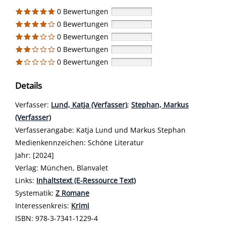
0 Bewertungen
0 Bewertungen
0 Bewertungen
0 Bewertungen
0 Bewertungen
Details
Verfasser:
Suche nach diesem Verfasser
Lund, Katja (Verfasser)
;
Stephan, Markus
(Verfasser)
Verfasserangabe:
Katja Lund und Markus Stephan
Medienkennzeichen:
Schöne Literatur
Jahr:
[2024]
Verlag:
München, Blanvalet
opens in new tab
Links:
Diesen Link in neuem Tab öffnen
Inhaltstext (E-Ressource Text)
Systematik:
Suche nach dieser Systematik
Z Romane
Interessenkreis:
Suche nach diesem Interessenskreis
Krimi
ISBN:
978-3-7341-1229-4