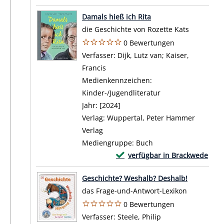
Zum Download von exte
Damals hieß ich Rita
die Geschichte von Rozette Kats
0 Bewertungen
Verfasser:
Dijk, Lutz van
;
Kaiser,
Francis
Suche nach diesem Verfasser
Medienkennzeichen:
Kinder-/Jugendliteratur
Jahr:
[2024]
Verlag:
Wuppertal, Peter Hammer
Verlag
Mediengruppe:
Buch
Exemplar-Details von Damals h
verfügbar in Brackwede
Zum Download von externem Anbi
Geschichte? Weshalb? Deshalb!
das Frage-und-Antwort-Lexikon
0 Bewertungen
Verfasser:
Steele, Philip
Suche nach diesem