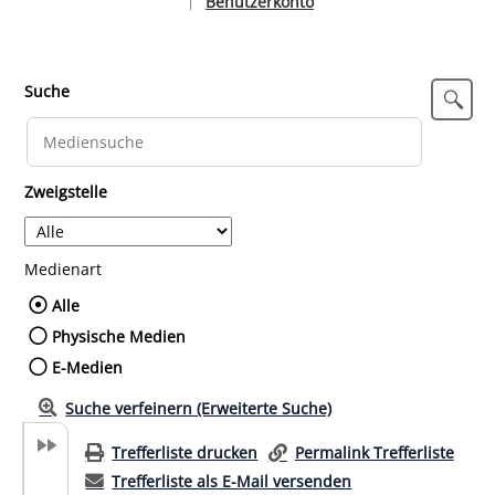
Benutzerkonto
|
Sprache auswählen
Suche
Zweigstelle
Medienart
Wählen Sie die Medienart nach der Sie such
Alle
Physische Medien
E-Medien
Suche verfeinern (Erweiterte Suche)
Trefferliste drucken
Permalink Trefferliste
Trefferliste als E-Mail versenden