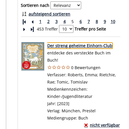
Sortieren nach
aufsteigend sortieren
1
2
3
4
5
6
7
8
9
10
Letzte Seite
453 Treffer
Treffer pro Seite
Suchergebnis
Zu den Suchfiltern springen
Der streng geheime Einhorn-Club
entdecke des versteckte Buch im
Buch!
0 Bewertungen
Verfasser:
Roberts, Emma
;
Rietchie,
Rae
;
Tomic, Tomislav
Suche nach diesem V
Medienkennzeichen:
Kinder-/Jugendliteratur
Jahr:
[2023]
Verlag:
München, Prestel
Mediengruppe:
Buch
Exemplar-Details von
nicht verfügbar