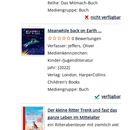
Reihe:
Das Mitmach-Buch
Mediengruppe:
Buch
Exemplar-Details von
nicht verfügbar
Zum Download von exte
Meanwhile back on Earth ...
0 Bewertungen
Verfasser:
Jeffers, Oliver
Suche nach diese
Medienkennzeichen:
Kinder-/Jugendliteratur
Jahr:
[2022]
Verlag:
London, HarperCollins
Children's Books
Mediengruppe:
Buch
Exemplar-Details
verfügbar
Zum Download von 
Der kleine Ritter Trenk und fast das
ganze Leben im Mittelalter
ein Ritterabenteuer mit ziemlich viel