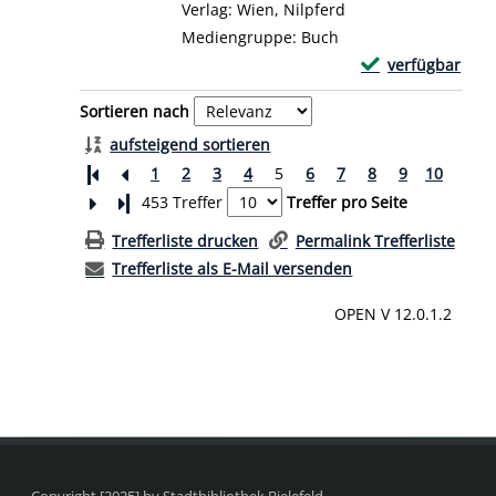
Verlag:
Wien, Nilpferd
Mediengruppe:
Buch
Exemplar-Details
verfügbar
Zum Download von 
Zu den Suchfiltern springen
Sortieren nach
aufsteigend sortieren
1
2
3
4
5
6
7
8
9
10
Letzte Seite
453 Treffer
Treffer pro Seite
Trefferliste drucken
Permalink Trefferliste
Trefferliste als E-Mail versenden
OPEN V 12.0.1.2
Copyright [2025] by Stadtbibliothek Bielefeld