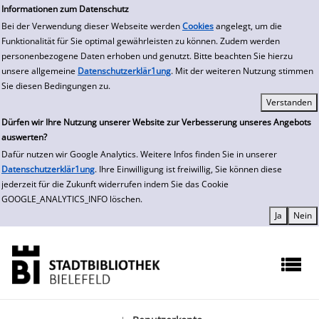
zur Navigation springen
zum Inhalt springen
Zu den Suchfiltern springen
Zur Trefferliste springen
Informationen zum Datenschutz
Bei der Verwendung dieser Webseite werden
Cookies
angelegt, um die
Funktionalität für Sie optimal gewährleisten zu können. Zudem werden
personenbezogene Daten erhoben und genutzt. Bitte beachten Sie hierzu
unsere allgemeine
Datenschutzerklär1ung
. Mit der weiteren Nutzung stimmen
Sie diesen Bedingungen zu.
Dürfen wir Ihre Nutzung unserer Website zur Verbesserung unseres Angebots
auswerten?
Dafür nutzen wir Google Analytics. Weitere Infos finden Sie in unserer
Datenschutzerklär1ung
. Ihre Einwilligung ist freiwillig, Sie können diese
jederzeit für die Zukunft widerrufen indem Sie das Cookie
GOOGLE_ANALYTICS_INFO löschen.