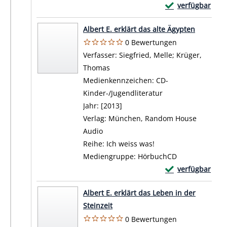
Exemplar-Details
verfügbar
Zum Download von 
Albert E. erklärt das alte Ägypten
0 Bewertungen
Verfasser:
Siegfried, Melle
;
Krüger,
Thomas
Suche nach diesem Verfasser
Medienkennzeichen:
CD-
Kinder-/Jugendliteratur
Jahr:
[2013]
Verlag:
München, Random House
Audio
Reihe:
Ich weiss was!
Mediengruppe:
HörbuchCD
Exemplar-Details 
verfügbar
Zum Download von 
Albert E. erklärt das Leben in der
Steinzeit
0 Bewertungen