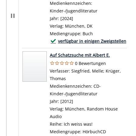
Medienkennzeichen:
Kinder-/Jugendliteratur
Jahr:
[2024]
Verlag:
München, DK
Mediengruppe:
Buch
Exemplar-Details von Geschichte? Wesha
verfügbar in einigen Zweigstellen
Zum Download von externem Anbieter wech
Auf Schatzsuche mit Albert E.
0 Bewertungen
Verfasser:
Siegfried, Melle
;
Krüger,
Thomas
Suche nach diesem Verfasser
Medienkennzeichen:
CD-
Kinder-/Jugendliteratur
Jahr:
[2012]
Verlag:
München, Random House
Audio
Reihe:
Ich weiss was!
Mediengruppe:
HörbuchCD