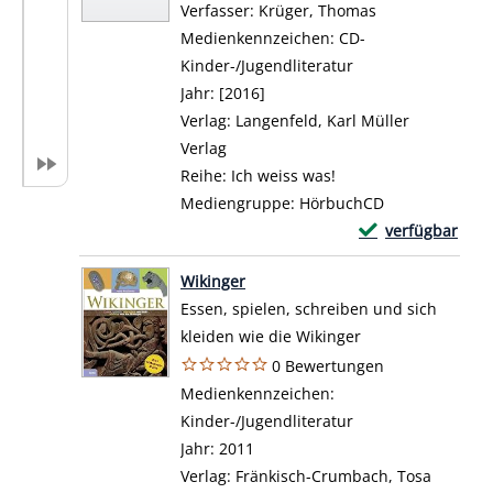
Verfasser:
Krüger, Thomas
Suche nach die
Medienkennzeichen:
CD-
Kinder-/Jugendliteratur
Jahr:
[2016]
Verlag:
Langenfeld, Karl Müller
Verlag
Reihe:
Ich weiss was!
Mediengruppe:
HörbuchCD
Exemplar-Details 
verfügbar
Zum Download von 
Wikinger
Essen, spielen, schreiben und sich
kleiden wie die Wikinger
0 Bewertungen
Suche nach diesem Verfasser
Medienkennzeichen:
Kinder-/Jugendliteratur
Jahr:
2011
Verlag:
Fränkisch-Crumbach, Tosa