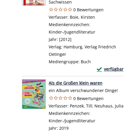
Sachwissen
0 Bewertungen
Verfasser:
Boie, Kirsten
Suche nach diesem
Medienkennzeichen:
Kinder-/Jugendliteratur
Jahr:
[2012]
Verlag:
Hamburg, Verlag Friedrich
Oetinger
Mediengruppe:
Buch
Exemplar-Details
verfügbar
Zum Download von 
Als die Großen klein waren
ein Album verschwundener Dinge!
0 Bewertungen
Verfasser:
Penzek, Till
;
Neuhaus, Julia
Such
Medienkennzeichen:
Kinder-/Jugendliteratur
Jahr:
2019