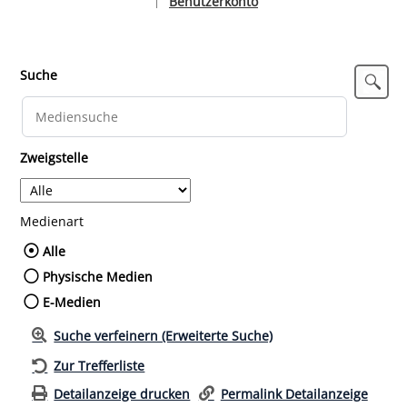
Benutzerkonto
|
Sprache auswählen
Suche
Zweigstelle
Medienart
Wählen Sie die Medienart nach der Sie such
Alle
Physische Medien
E-Medien
Suche verfeinern (Erweiterte Suche)
Zur Trefferliste
Detailanzeige drucken
Permalink Detailanzeige