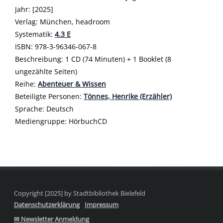
Jahr:
[2025]
Verlag:
München, headroom
opens in new tab
Diesen Link in neuem Tab öffnen
Systematik:
Suche nach dieser Systematik
4.3 E
Suche nach diesem Interessenskreis
ISBN:
978-3-96346-067-8
Beschreibung:
1 CD (74 Minuten) + 1 Booklet (8
ungezählte Seiten)
Reihe:
Abenteuer & Wissen
Beteiligte Personen:
Suche nach dieser Beteiligten Person
Tönnes, Henrike (Erzähler)
Sprache:
Deutsch
Mediengruppe:
HörbuchCD
Copyright [2025] by Stadtbibliothek Bielefeld
Datenschutzerklärung
Impressum
✉ Newsletter Anmeldung