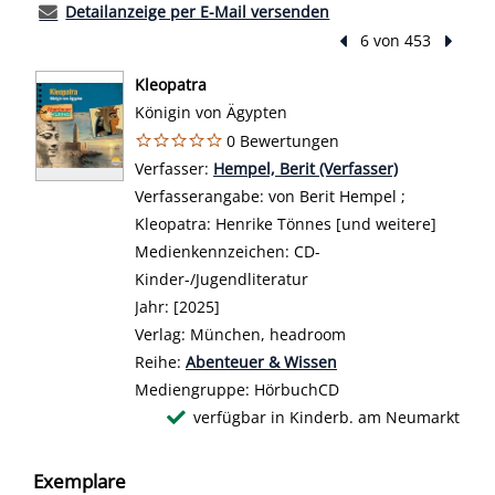
Detailanzeige per E-Mail versenden
Vorheriger Treffer
6 von 453
Nächst
Kleopatra
Königin von Ägypten
0 Bewertungen
Verfasser:
Suche nach diesem Verfasser
Hempel, Berit (Verfasser)
Verfasserangabe:
von Berit Hempel ;
Kleopatra: Henrike Tönnes [und weitere]
Medienkennzeichen:
CD-
Kinder-/Jugendliteratur
Jahr:
[2025]
Verlag:
München, headroom
Reihe:
Abenteuer & Wissen
Mediengruppe:
HörbuchCD
verfügbar in Kinderb. am Neumarkt
Exemplare