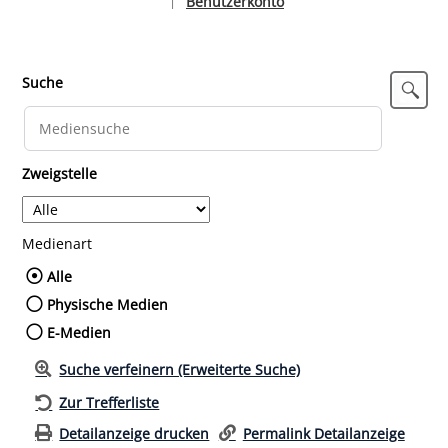
Benutzerkonto
|
Sprache auswählen
Suche
Zweigstelle
Medienart
Wählen Sie die Medienart nach der Sie such
Alle
Physische Medien
E-Medien
Suche verfeinern (Erweiterte Suche)
Zur Trefferliste
Detailanzeige drucken
Permalink Detailanzeige