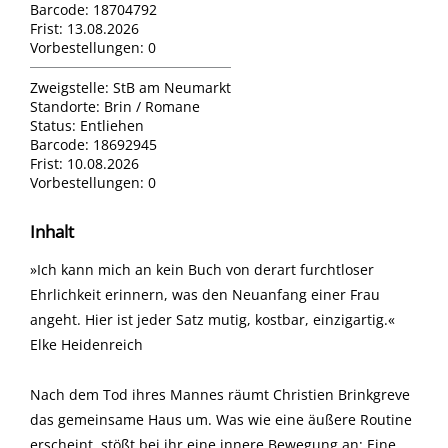
Barcode:
18704792
Frist:
13.08.2026
Vorbestellungen:
0
Zweigstelle:
StB am Neumarkt
Standorte:
Brin / Romane
Status:
Entliehen
Barcode:
18692945
Frist:
10.08.2026
Vorbestellungen:
0
Inhalt
»Ich kann mich an kein Buch von derart furchtloser
Ehrlichkeit erinnern, was den Neuanfang einer Frau
angeht. Hier ist jeder Satz mutig, kostbar, einzigartig.«
Elke Heidenreich
Nach dem Tod ihres Mannes räumt Christien Brinkgreve
das gemeinsame Haus um. Was wie eine äußere Routine
erscheint, stößt bei ihr eine innere Bewegung an: Eine