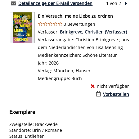
Detailanzeige per E-Mail versenden
1 von 2
Nächst
Ein Versuch, meine Liebe zu ordnen
0 Bewertungen
Verfasser:
Suche nach diesem Verfasser
Brinkgreve, Christien (Verfasser)
Verfasserangabe:
Christien Brinkgreve ; aus
dem Niederländischen von Lisa Mensing
Medienkennzeichen:
Schöne Literatur
Jahr:
2026
Verlag:
München, Hanser
Mediengruppe:
Buch
nicht verfügbar
Vorbestellen
Exemplare
Zweigstelle:
Brackwede
Standorte:
Brin / Romane
Status:
Entliehen