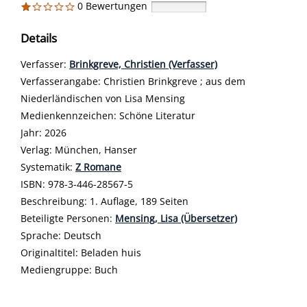
0 Bewertungen
Details
Verfasser:
Suche nach diesem Verfasser
Brinkgreve, Christien (Verfasser)
Verfasserangabe:
Christien Brinkgreve ; aus dem
Niederländischen von Lisa Mensing
Medienkennzeichen:
Schöne Literatur
Jahr:
2026
Verlag:
München, Hanser
opens in new tab
Diesen Link in neuem Tab öffnen
Systematik:
Suche nach dieser Systematik
Z Romane
Suche nach diesem Interessenskreis
ISBN:
978-3-446-28567-5
Beschreibung:
1. Auflage, 189 Seiten
Beteiligte Personen:
Suche nach dieser Beteiligten Person
Mensing, Lisa (Übersetzer)
Sprache:
Deutsch
Originaltitel:
Beladen huis
Mediengruppe:
Buch