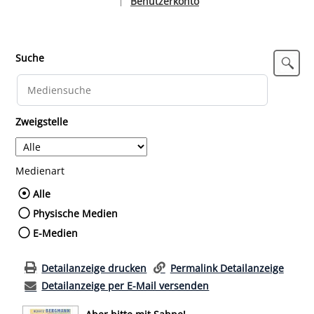
Benutzerkonto
|
Sprache auswählen
Suche
Zweigstelle
Medienart
Wählen Sie die Medienart nach der Sie such
Alle
Physische Medien
E-Medien
Detailanzeige drucken
Permalink Detailanzeige
Detailanzeige per E-Mail versenden