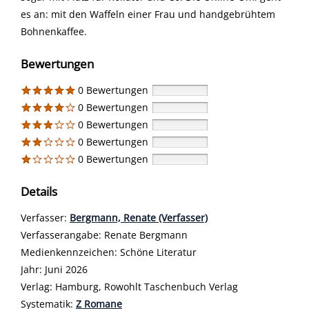
es an: mit den Waffeln einer Frau und handgebrühtem
Bohnenkaffee.
Bewertungen
0 Bewertungen
0 Bewertungen
0 Bewertungen
0 Bewertungen
0 Bewertungen
Details
Verfasser:
Suche nach diesem Verfasser
Bergmann, Renate (Verfasser)
Verfasserangabe:
Renate Bergmann
Medienkennzeichen:
Schöne Literatur
Jahr:
Juni 2026
Verlag:
Hamburg, Rowohlt Taschenbuch Verlag
opens in new tab
Diesen Link in neuem Tab öffnen
Systematik:
Suche nach dieser Systematik
Z Romane