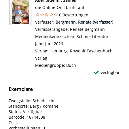
Aber bitte mit Sahne!
die Online-Omi brüht auf
0 Bewertungen
Verfasser:
Suche nach diesem Verfasser
Bergmann, Renate (Verfasser)
Verfasserangabe:
Renate Bergmann
Medienkennzeichen:
Schöne Literatur
Jahr:
Juni 2026
Verlag:
Hamburg, Rowohlt Taschenbuch
Verlag
Mediengruppe:
Buch
verfügbar
Exemplare
Zweigstelle:
Schildesche
Standorte:
Berg / Romane
Status:
Verfügbar
Barcode:
18744538
Frist:
Vorbestellungen:
0