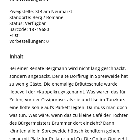
Zweigstelle:
StB am Neumarkt
Standorte:
Berg / Romane
Status:
Verfügbar
Barcode:
18719680
Frist:
Vorbestellungen:
0
Inhalt
Bei einer Renate Bergmann wird nicht lang geschnackt,
sondern angepackt. Der alte Dorfkrug in Spreeweide hat
zu wenig Gäste. Die ehemalige Bräuteschule wurde
liebevoll der «Kuppelkrug» genannt. Was waren das für
Zeiten, vor der Ossiporose, als sie und Ilse im Tanzkurs
eine flotte Sohle auf’s Parkett legten. Da muss man doch
was tun. Was wäre, wenn das zu kleine Café der Tochter
des Bürgermeisters Brummer dort einzieht? Dann
könnten alle in Spreeweide hübsch konditorn gehen,
sogar mit Platz für Rollator und Co. Die Online-Omi geht