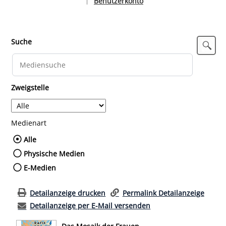
Benutzerkonto
|
Sprache auswählen
Suche
Zweigstelle
Medienart
Wählen Sie die Medienart nach der Sie such
Alle
Physische Medien
E-Medien
Detailanzeige drucken
Permalink Detailanzeige
Detailanzeige per E-Mail versenden