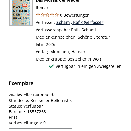
Das Mosaik der Frauen
Roman
0 Bewertungen
Verfasser:
Suche nach diesem Verfasser
Schami, Rafik (Verfasser)
Verfasserangabe:
Rafik Schami
Medienkennzeichen:
Schöne Literatur
Jahr:
2026
Verlag:
München, Hanser
Mediengruppe:
Bestseller (4 Wo.)
verfügbar in einigen Zweigstellen
Exemplare
Zweigstelle:
Baumheide
Standorte:
Bestseller Belletristik
Status:
Verfügbar
Barcode:
18557268
Frist:
Vorbestellungen:
0