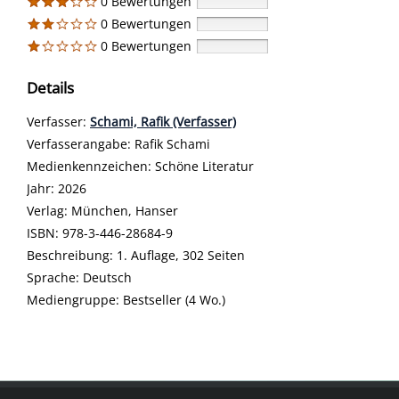
0 Bewertungen
0 Bewertungen
0 Bewertungen
Details
Verfasser:
Suche nach diesem Verfasser
Schami, Rafik (Verfasser)
Verfasserangabe:
Rafik Schami
Medienkennzeichen:
Schöne Literatur
Jahr:
2026
Verlag:
München, Hanser
opens in new tab
Diesen Link in neuem Tab öffnen
Suche nach dieser Systematik
Suche nach diesem Interessenskreis
ISBN:
978-3-446-28684-9
Beschreibung:
1. Auflage, 302 Seiten
Suche nach dieser Beteiligten Person
Sprache:
Deutsch
Mediengruppe:
Bestseller (4 Wo.)