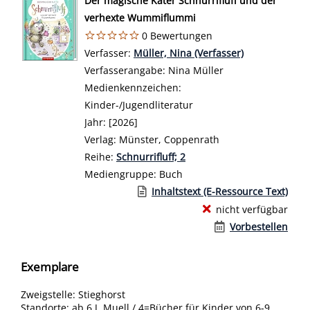
Der magische Kater Schnurrifluff und der
verhexte Wummiflummi
0 Bewertungen
Verfasser:
Suche nach diesem Verfasser
Müller, Nina (Verfasser)
Verfasserangabe:
Nina Müller
Medienkennzeichen:
Kinder-/Jugendliteratur
Jahr:
[2026]
Verlag:
Münster, Coppenrath
Reihe:
Schnurrifluff; 2
Mediengruppe:
Buch
Link zu einem externen Medieninhalt 
Inhaltstext (E-Ressource Text)
nicht verfügbar
Vorbestellen
Exemplare
Zweigstelle:
Stieghorst
Standorte:
ab 6 J. Muell / 4=Bücher für Kinder von 6-9