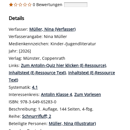
0 Bewertungen
Details
Verfasser:
Suche nach diesem Verfasser
Müller, Nina (Verfasser)
Verfasserangabe:
Nina Müller
Medienkennzeichen:
Kinder-/Jugendliteratur
Jahr:
[2026]
Verlag:
Münster, Coppenrath
opens in new tab
Links:
Diesen Link in neuem Tab öffnen
Zum Antolin-Quiz hier klicken (E-Ressource)
,
Inhaltstext (E-Ressource Text)
,
Inhaltstext (E-Ressource
Text)
Systematik:
Suche nach dieser Systematik
4.1
Interessenkreis:
Suche nach diesem Interessenskreis
Antolin Klasse 4
,
Zum Vorlesen
ISBN:
978-3-649-65283-0
Beschreibung:
1. Auflage, 144 Seiten, 4-fbg.
Reihe:
Schnurrifluff; 2
Beteiligte Personen:
Suche nach dieser Beteiligten Person
Müller, Nina (Illustrator)