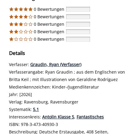
0 Bewertungen
0 Bewertungen
0 Bewertungen
0 Bewertungen
0 Bewertungen
Details
Verfasser:
Suche nach diesem Verfasser
Graudin, Ryan (Verfasser)
Verfasserangabe:
Ryan Graudin ; aus dem Englischen von
Britta Keil ; mit Illustrationen von Geraldine Rodríguez
Medienkennzeichen:
Kinder-/Jugendliteratur
Jahr:
[2026]
Verlag:
Ravensburg, Ravensburger
opens in new tab
Diesen Link in neuem Tab öffnen
Systematik:
Suche nach dieser Systematik
5.1
Interessenkreis:
Suche nach diesem Interessenskreis
Antolin Klasse 5
,
Fantastisches
ISBN:
978-3-473-40930-3
Beschreibung:
Deutsche Erstausgabe, 408 Seiten,