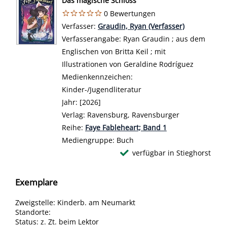
Das magische Schloss
0 Bewertungen
Verfasser:
Suche nach diesem Verfasser
Graudin, Ryan (Verfasser)
Verfasserangabe:
Ryan Graudin ; aus dem
Englischen von Britta Keil ; mit
Illustrationen von Geraldine Rodríguez
Medienkennzeichen:
Kinder-/Jugendliteratur
Jahr:
[2026]
Verlag:
Ravensburg, Ravensburger
Reihe:
Faye Fableheart; Band 1
Mediengruppe:
Buch
verfügbar in Stieghorst
Exemplare
Zweigstelle:
Kinderb. am Neumarkt
Standorte:
Status:
z. Zt. beim Lektor