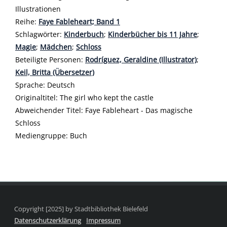
Illustrationen
Reihe:
Faye Fableheart; Band 1
Schlagwörter:
Kinderbuch
;
Kinderbücher bis 11 Jahre
;
Magie
;
Mädchen
;
Schloss
Beteiligte Personen:
Suche nach dieser Beteiligten Person
Rodríguez, Geraldine (Illustrator)
;
Keil, Britta (Übersetzer)
Sprache:
Deutsch
Originaltitel:
The girl who kept the castle
Abweichender Titel:
Faye Fableheart - Das magische
Schloss
Mediengruppe:
Buch
Copyright [2025] by Stadtbibliothek Bielefeld
Datenschutzerklärung
Impressum