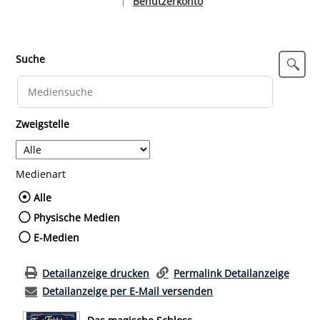
Benutzerkonto
|
Sprache auswählen
Suche
Zweigstelle
Medienart
Wählen Sie die Medienart nach der Sie such
Alle
Physische Medien
E-Medien
Detailanzeige drucken
Permalink Detailanzeige
Detailanzeige per E-Mail versenden