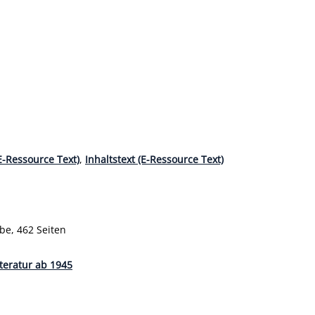
(E-Ressource Text)
,
Inhaltstext (E-Ressource Text)
reis
be, 462 Seiten
teratur ab 1945
en Person