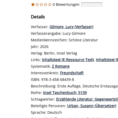
0 Bewertungen
Details
Verfasser:
Suche nach diesem Verfasser
Gilmore, Lucy (Verfasser)
Verfasserangabe:
Lucy Gilmore
Medienkennzeichen:
Schöne Literatur
Jahr:
2026
Verlag:
Berlin, Insel Verlag
opens in new tab
Links:
Diesen Link in neuem Tab öffnen
Inhaltstext (E-Ressource Text)
,
Inhaltstext 
Systematik:
Suche nach dieser Systematik
Z Romane
Interessenkreis:
Suche nach diesem Interessensk
Freundschaft
ISBN:
978-3-458-68439-8
Beschreibung:
Erste Auflage, Deutsche Erstausga
Reihe:
Insel Taschenbuch; 5139
Schlagwörter:
Erzählende Literatur: Gegenwartsli
Beteiligte Personen:
Suche nach dieser Beteiligt
Urban, Susann (Übersetzer)
Sprache:
Deutsch