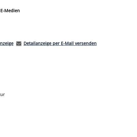
 nach der Sie suchen wollen.
E-Medien
anzeige
Detailanzeige per E-Mail versenden
asser
tur