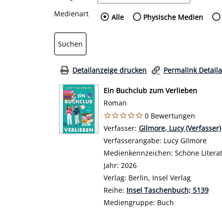
Medienart
Wählen Sie die Medienart
Alle
Physische Medien
Detailanzeige drucken
Permalink Detail
Ein Buchclub zum Verlieben
Roman
0 Bewertungen
Verfasser:
Suche nach diesem Verf
Gilmore, Lucy (Verfasser)
Verfasserangabe:
Lucy Gilmore
Medienkennzeichen:
Schöne Litera
Jahr:
2026
Verlag:
Berlin, Insel Verlag
Reihe:
Insel Taschenbuch; 5139
Mediengruppe:
Buch