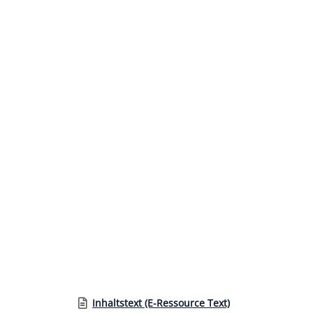
Link zu einem externen Medieninhalt - wird in ne
Inhaltstext (E-Ressource Text)