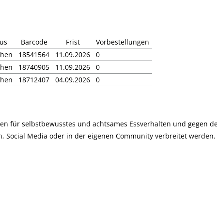
tus
Barcode
Frist
Vorbestellungen
ehen
18541564
11.09.2026
0
ehen
18740905
11.09.2026
0
ehen
18712407
04.09.2026
0
innen für selbstbewusstes und achtsames Essverhalten und gegen
n, Social Media oder in der eigenen Community verbreitet werden.