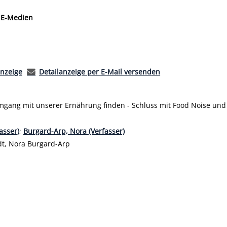
 nach der Sie suchen wollen.
E-Medien
anzeige
Detailanzeige per E-Mail versenden
gang mit unserer Ernährung finden - Schluss mit Food Noise und
asser
asser)
;
Burgard-Arp, Nora (Verfasser)
t, Nora Burgard-Arp