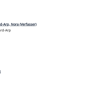
d-Arp, Nora (Verfasser)
ard-Arp
t