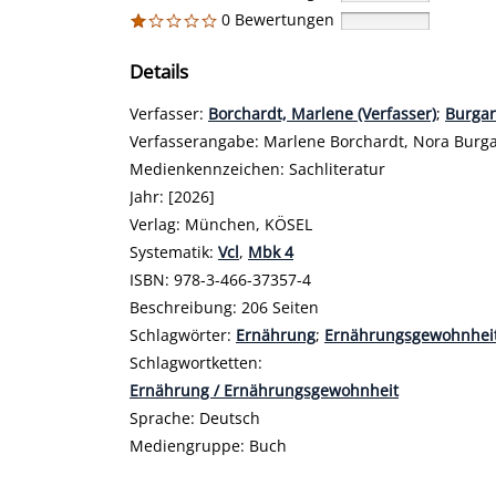
0 Bewertungen
Details
Verfasser:
Suche nach diesem Verfasser
Borchardt, Marlene (Verfasser)
;
Burgar
Verfasserangabe:
Marlene Borchardt, Nora Burg
Medienkennzeichen:
Sachliteratur
Jahr:
[2026]
Verlag:
München, KÖSEL
opens in new tab
Diesen Link in neuem Tab öffnen
Systematik:
Suche nach dieser Systematik
Vcl
,
Mbk 4
Suche nach diesem Interessenskreis
ISBN:
978-3-466-37357-4
Beschreibung:
206 Seiten
Schlagwörter:
Ernährung
;
Ernährungsgewohnhei
Schlagwortketten:
Ernährung / Ernährungsgewohnheit
Suche nach dieser Beteiligten Person
Sprache:
Deutsch
Mediengruppe:
Buch