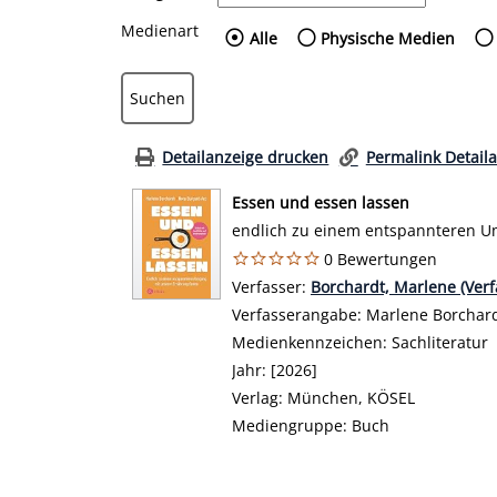
Medienart
Wählen Sie die Medienart
Alle
Physische Medien
Detailanzeige drucken
Permalink Detail
Essen und essen lassen
endlich zu einem entspannteren Um
0 Bewertungen
Verfasser:
Suche nach diesem Verf
Borchardt, Marlene (Verf
Verfasserangabe:
Marlene Borchard
Medienkennzeichen:
Sachliteratur
Jahr:
[2026]
Verlag:
München, KÖSEL
Mediengruppe:
Buch